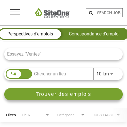
Menu
Toggle
Job Search Page
Perspectives d’emplois
Correspondance d'emploi
JOBS.DI
10 km
Trouver des emplois
Filtres
Lieux
Catégories
JOBS.TAGS1