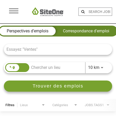
Menu
Toggle
Job Search Page
Perspectives d’emplois
Correspondance d'emploi
JOBS.DI
10 km
Trouver des emplois
Filtres
Lieux
Catégories
JOBS.TAGS1