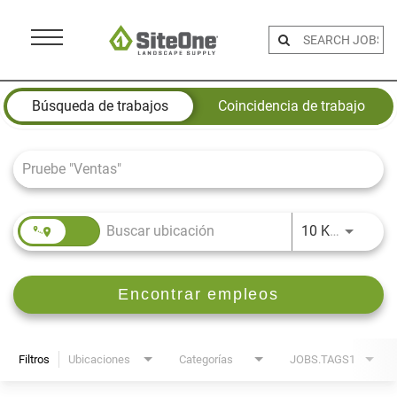
Menu
Toggle
Job Search Page
Búsqueda de trabajos
Coincidencia de trabajo
JOBS.D
10 KM
Encontrar empleos
Filtros
Ubicaciones
Categorías
JOBS.TAGS1