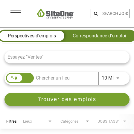
Menu
Toggle
Job Search Page
Perspectives d’emplois
Correspondance d'emploi
JOBS.DI
10 MI
Trouver des emplois
Filtres
Lieux
Catégories
JOBS.TAGS1