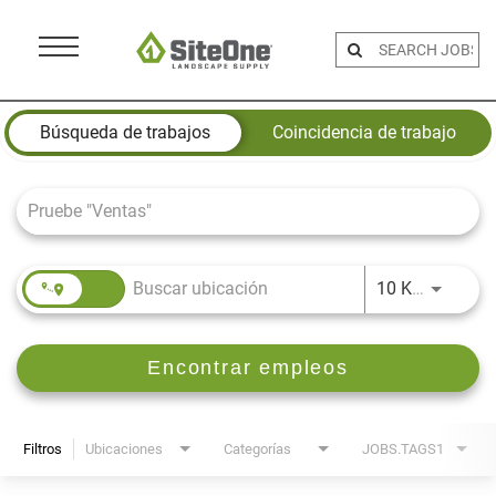
Menu
Toggle
Job Search Page
Búsqueda de trabajos
Coincidencia de trabajo
JOBS.D
10 KM
Encontrar empleos
Filtros
Ubicaciones
Categorías
JOBS.TAGS1