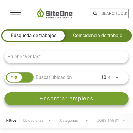
Menu
Toggle
Job Search Page
Búsqueda de trabajos
Coincidencia de trabajo
JOBS.D
10 KM
Encontrar empleos
Filtros
Ubicaciones
Categorías
JOBS.TAGS1